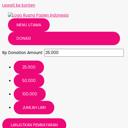
Lewati ke konten
MENU UTAMA
DONASI
Rp
Donation Amount:
25.000
50.000
100.000
JUMLAH LAIN
LANJUTKAN PEMBAYARAN