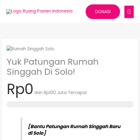
Lewati
MEN
ke
DONASI
konten
UTA
Yuk Patungan Rumah
Singgah Di Solo!
Rp0
dari
Rp100 Juta
Tercapai
[Bantu Patungan Rumah Singgah Baru
di Solo]