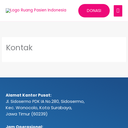
Lewati
MEN
ke
DONASI
konten
UTA
Kontak
Alamat Kantor Pusat:
Sidosermo,
Jl. Sidosermo PDK IA No.280,
Kec. Wonocolo, Kota Surabaya,
Jawa Timur (60239)
Jam Operasional: