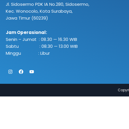
Jl. Sidosermo PDK IA No.280,
Sidosermo,
Kec. Wonocolo, Kota Surabaya,
Jawa Timur (60239)
Jam Operasional:
Senin – Jumat : 08.30 — 16.30 WIB
Sabtu : 08.30 — 13.00 WIB
Minggu : Libur
Instagram
Facebook
Youtube
Copyri