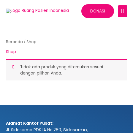
Lewati
MEN
ke
DONASI
konten
UTA
Beranda
/ Shop
Shop
Tidak ada produk yang ditemukan sesuai
dengan pilihan Anda.
Alamat Kantor Pusat:
Sidosermo,
Jl. Sidosermo PDK IA No.280,