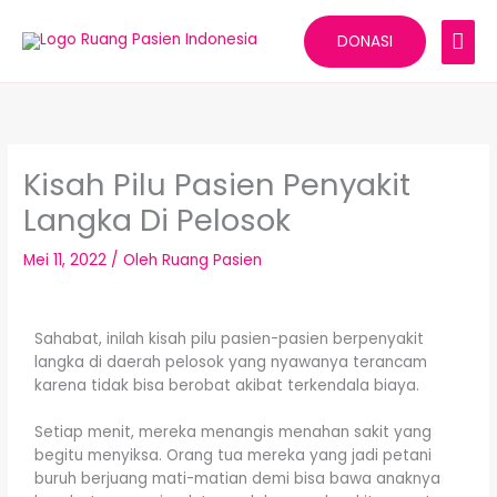
Lewati
MEN
ke
DONASI
konten
UTA
Kisah Pilu Pasien Penyakit
Langka Di Pelosok
Mei 11, 2022
/ Oleh
Ruang Pasien
Sahabat, inilah kisah pilu pasien-pasien berpenyakit
langka di daerah pelosok yang nyawanya terancam
karena tidak bisa berobat akibat terkendala biaya.
Setiap menit, mereka menangis menahan sakit yang
begitu menyiksa. Orang tua mereka yang jadi petani
buruh berjuang mati-matian demi bisa bawa anaknya