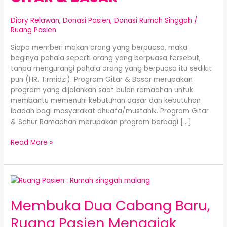
PROGRAM
GITAR
Diary Relawan
,
Donasi Pasien
,
Donasi Rumah Singgah
/
&
Ruang Pasien
BASAR
Siapa memberi makan orang yang berpuasa, maka
baginya pahala seperti orang yang berpuasa tersebut,
tanpa mengurangi pahala orang yang berpuasa itu sedikit
pun (HR. Tirmidzi). Program Gitar & Basar merupakan
program yang dijalankan saat bulan ramadhan untuk
membantu memenuhi kebutuhan dasar dan kebutuhan
ibadah bagi masyarakat dhuafa/mustahik. Program Gitar
& Sahur Ramadhan merupakan program berbagi […]
Read More »
Membuka
Dua
Membuka Dua Cabang Baru,
Cabang
Baru,
Ruang Pasien Mengajak
Ruang