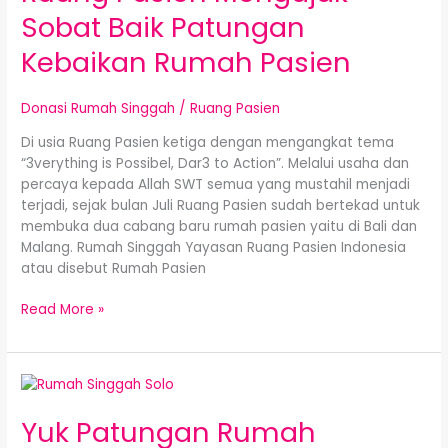
Pasien
Sobat Baik Patungan
Mengajak
Kebaikan Rumah Pasien
Sobat
Baik
Patungan
Donasi Rumah Singgah
/
Ruang Pasien
Kebaikan
Rumah
Di usia Ruang Pasien ketiga dengan mengangkat tema
Pasien
“3verything is Possibel, Dar3 to Action”. Melalui usaha dan
percaya kepada Allah SWT semua yang mustahil menjadi
terjadi, sejak bulan Juli Ruang Pasien sudah bertekad untuk
membuka dua cabang baru rumah pasien yaitu di Bali dan
Malang. Rumah Singgah Yayasan Ruang Pasien Indonesia
atau disebut Rumah Pasien
Read More »
Yuk
Patungan
Yuk Patungan Rumah
Rumah
Singgah