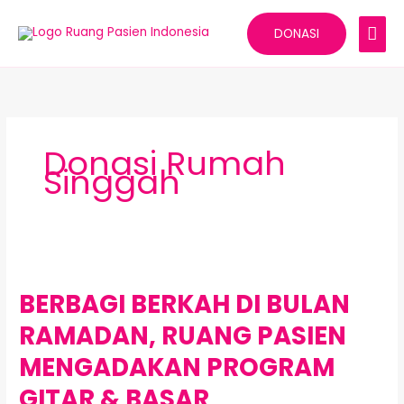
Lewati
MEN
ke
DONASI
konten
UTA
Donasi Rumah
Singgah
BERBAGI
BERKAH
BERBAGI BERKAH DI BULAN
DI
BULAN
RAMADAN, RUANG PASIEN
RAMADAN,
RUANG
MENGADAKAN PROGRAM
PASIEN
GITAR & BASAR
MENGADAKAN