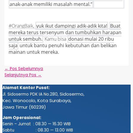
anak-anak memiliki masalah mental.”
#OrangBaik,
yuk ikut dampingi adik-adik kita!
Buat
mereka terus tersenyum dan tumbuhkan harapan
untuk sembuh.
Kamu bisa
donasi mulai 20 ribu
saja
untuk bantu penuhi kebutuhan dan belikan
mainan untuk mereka.
←
Pos Sebelumnya
Selanjutnya Pos
→
Alamat Kantor Pusat:
Sidosermo,
Jl. Sidosermo PDK IA No.280,
Kec. Wonocolo, Kota Surabaya,
Jawa Timur (60239)
Jam Operasional:
Senin – Jumat : 08.30 — 16.30 WIB
Sabtu : 08.30 — 13.00 WIB