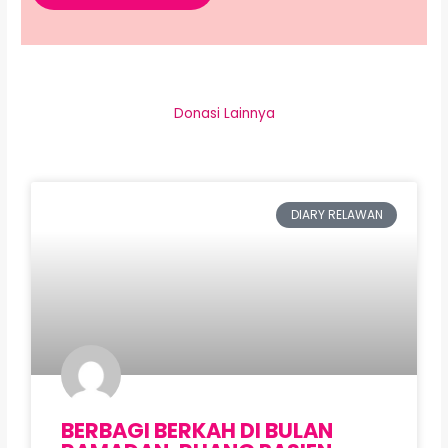
Donasi Lainnya
P
P
P
P
P
a
a
a
a
a
DIARY RELAWAN
g
g
g
g
g
e
e
e
e
e
BERBAGI BERKAH DI BULAN