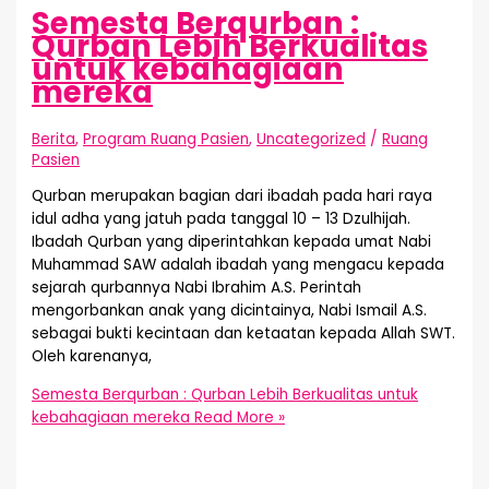
Semesta Berqurban :
Qurban Lebih Berkualitas
untuk kebahagiaan
mereka
Berita
,
Program Ruang Pasien
,
Uncategorized
/
Ruang
Pasien
Qurban merupakan bagian dari ibadah pada hari raya
idul adha yang jatuh pada tanggal 10 – 13 Dzulhijah.
Ibadah Qurban yang diperintahkan kepada umat Nabi
Muhammad SAW adalah ibadah yang mengacu kepada
sejarah qurbannya Nabi Ibrahim A.S. Perintah
mengorbankan anak yang dicintainya, Nabi Ismail A.S.
sebagai bukti kecintaan dan ketaatan kepada Allah SWT.
Oleh karenanya,
Semesta Berqurban : Qurban Lebih Berkualitas untuk
kebahagiaan mereka
Read More »